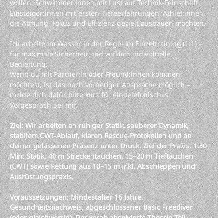
wollen: Schwimmer:innen mit Lust auf Technik-Feinschliff,
Einsteiger:innen mit ersten Tiefeerfahrungen, Athlet:innen,
die Atmung, Fokus und Effizienz gezielt ausbauen möchten.
Ich arbeite im Wasser in der Regel im Einzeltraining (1:1) –
für maximale Sicherheit und wirklich individuelle
Begleitung.
Wenn du mit Partner:in oder Freund:innen kommen
möchtest, ist das nach vorheriger Absprache möglich –
melde dich dafür bitte kurz für ein telefonisches
Vorgespräch bei mir.
Ziel: Wir arbeiten an ruhiger Statik, sauberer Dynamik,
stabilem CWT-Ablauf, klaren Rescue-Protokollen und an
deiner gelassenen Präsenz unter Druck. Ziel der Praxis: 1:30
Min. Statik, 40 m Streckentauchen, 15–20 m Tieftauchen
(CWT) sowie Rettung aus 10–15 m inkl. Abschleppen und
Ausrüstungspraxis.
Voraussetzungen: Mindestalter 16 Jahre,
Gesundheitsnachweis, abgeschlossener Basic Freediver
(oder gleichwertig). Der vorab absolvierte Theorie-Teil